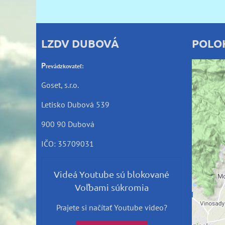
LZDV DUBOVÁ
POLO
P
revádzkovateľ:
Goset, s.r.o.
Letisko Dubová 539
Exte
900 90 Dubová
IČO: 35709031
Praje
Videá Youtube sú blokované
Voľbami súkromia
Pov
s 
Prajete si načítať Youtube video?