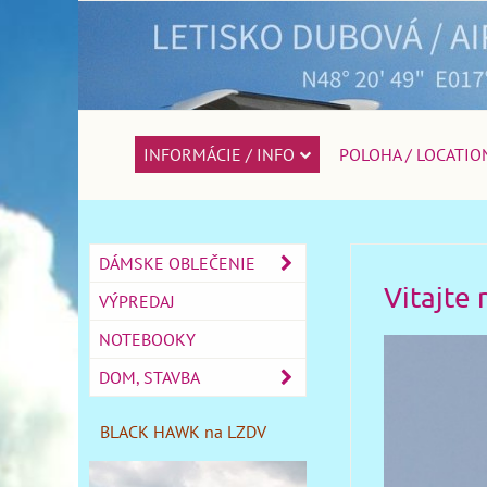
INFORMÁCIE / INFO
POLOHA / LOCATIO
DÁMSKE OBLEČENIE
Vitajte
VÝPREDAJ
NOTEBOOKY
DOM, STAVBA
BLACK HAWK na LZDV