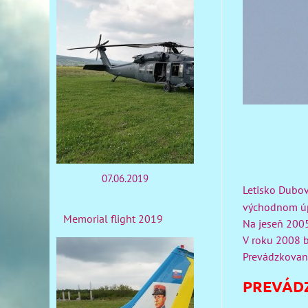
07.06.2019
Letisko Dubov
východnom úpä
Memorial flight 2019
Na jeseň 2005
V roku 2008 b
Prevádzkovan
PREVÁDZ