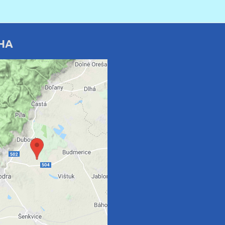
HA
rný obsah je blokovaný
Voľbami súkromia
te si načítať externý obsah?
Povoliť tentokrát
oliť a zapamätať - súhlas
druhom cookie: Funkčné