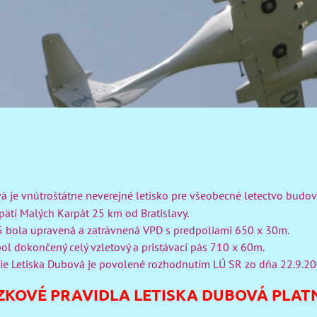
á je vnútroštátne neverejné letisko pre všeobecné letectvo budo
tí Malých Karpát 25 km od Bratislavy.
 bola upravená a zatrávnená VPD s predpoliami 650 x 30m.
ol dokončený celý vzletový a pristávací pás 710 x 60m.
ie Letiska Dubová je povolené rozhodnutím LÚ SR zo dňa 22.9.20
KOVÉ PRAVIDLA LETISKA DUBOVÁ PLATNÉ