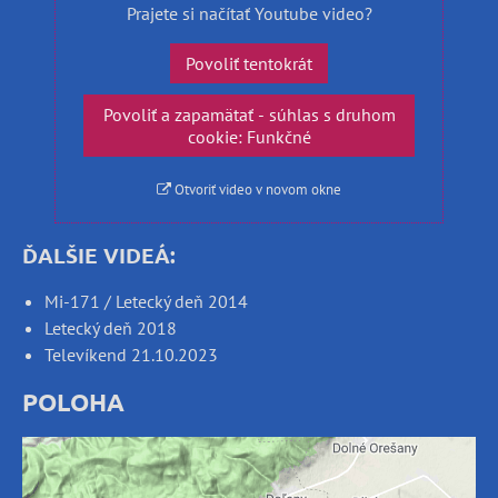
Prajete si načítať Youtube video?
Povoliť tentokrát
Povoliť a zapamätať - súhlas s druhom
cookie: Funkčné
Otvoriť video v novom okne
ĎALŠIE VIDEÁ:
Mi-171 / Letecký deň 2014
Letecký deň 2018
Televíkend 21.10.2023
POLOHA