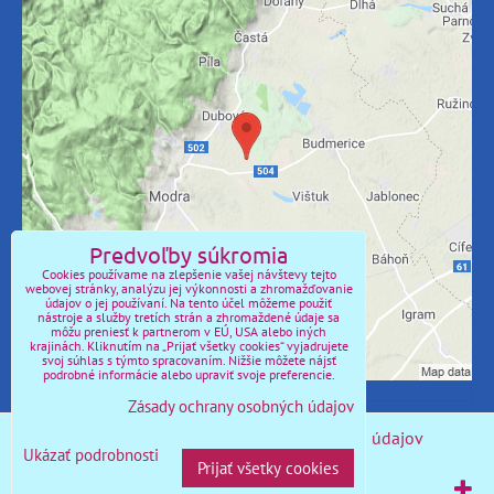
Externý obsah je blokovaný Voľbami
súkromia
Prajete si načítať externý obsah?
Povoliť tentokrát
Povoliť a zapamätať - súhlas s druhom cookie:
Predvoľby súkromia
Funkčné
Cookies používame na zlepšenie vašej návštevy tejto
webovej stránky, analýzu jej výkonnosti a zhromažďovanie
údajov o jej používaní. Na tento účel môžeme použiť
Otvoriť obsah v novom okne
nástroje a služby tretích strán a zhromaždené údaje sa
môžu preniesť k partnerom v EÚ, USA alebo iných
krajinách. Kliknutím na „Prijať všetky cookies“ vyjadrujete
svoj súhlas s týmto spracovaním. Nižšie môžete nájsť
podrobné informácie alebo upraviť svoje preferencie.
Zásady ochrany osobných údajov
Predvoľby súkromia
Zásady ochrany osobných údajov
Ukázať podrobnosti
Prijať všetky cookies
Vytvorené pomocou:
BiznisWeb.sk