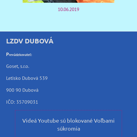
10.06.2019
LZDV DUBOVÁ
P
revádzkovateľ:
Goset, s.r.o.
Letisko Dubová 539
900 90 Dubová
IČO: 35709031
Videá Youtube sú blokované Voľbami
súkromia