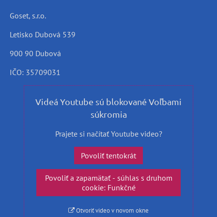
Goset, s.r.o.
Letisko Dubová 539
900 90 Dubová
IČO: 35709031
Videá Youtube sú blokované Voľbami
súkromia
Prajete si načítať Youtube video?
Povoliť tentokrát
Povoliť a zapamätať - súhlas s druhom
cookie: Funkčné
Otvoriť video v novom okne