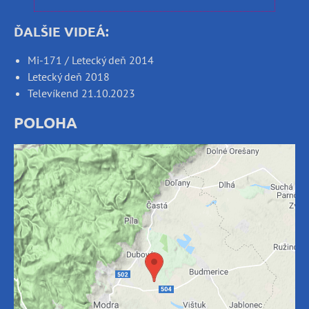
ĎALŠIE VIDEÁ:
Mi-171 / Letecký deň 2014
Letecký deň 2018
Televíkend 21.10.2023
POLOHA
Externý obsah je blokovaný Voľbami
súkromia
Prajete si načítať externý obsah?
Povoliť tentokrát