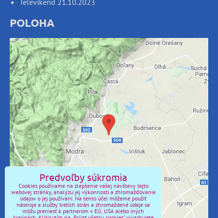
Televíkend 21.10.2023
POLOHA
Externý obsah je blokovaný Voľbami
súkromia
Prajete si načítať externý obsah?
Povoliť tentokrát
Povoliť a zapamätať - súhlas s druhom cookie:
Predvoľby súkromia
Funkčné
Cookies používame na zlepšenie vašej návštevy tejto
webovej stránky, analýzu jej výkonnosti a zhromažďovanie
údajov o jej používaní. Na tento účel môžeme použiť
Otvoriť obsah v novom okne
nástroje a služby tretích strán a zhromaždené údaje sa
môžu preniesť k partnerom v EÚ, USA alebo iných
krajinách. Kliknutím na „Prijať všetky cookies“ vyjadrujete