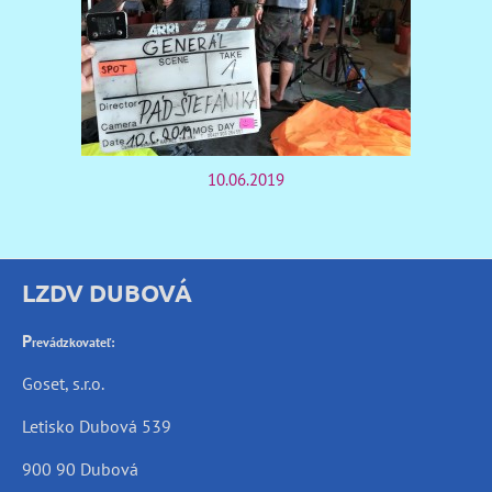
10.06.2019
LZDV DUBOVÁ
P
revádzkovateľ:
Goset, s.r.o.
Letisko Dubová 539
900 90 Dubová