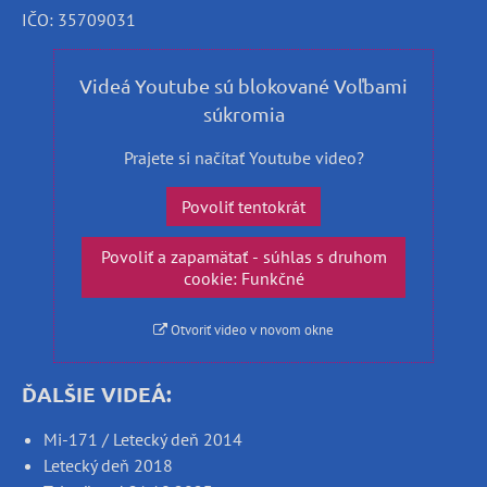
IČO: 35709031
Videá Youtube sú blokované Voľbami
súkromia
Prajete si načítať Youtube video?
Povoliť tentokrát
Povoliť a zapamätať - súhlas s druhom
cookie: Funkčné
Otvoriť video v novom okne
ĎALŠIE VIDEÁ:
Mi-171 / Letecký deň 2014
Letecký deň 2018