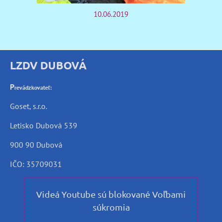
10.06.2019
LZDV DUBOVÁ
P
revádzkovateľ:
Goset, s.r.o.
Letisko Dubová 539
900 90 Dubová
IČO: 35709031
Videá Youtube sú blokované Voľbami
súkromia