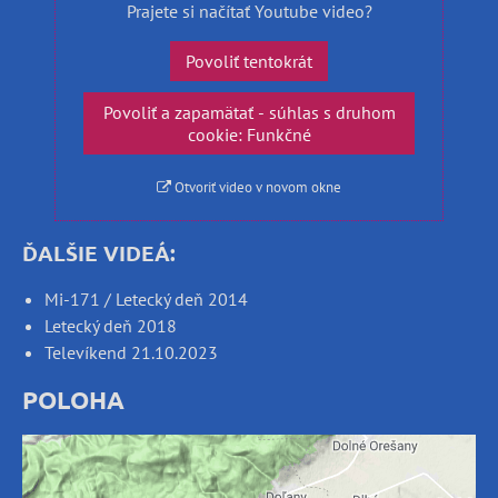
Prajete si načítať Youtube video?
Povoliť tentokrát
Povoliť a zapamätať - súhlas s druhom
cookie: Funkčné
Otvoriť video v novom okne
ĎALŠIE VIDEÁ:
Mi-171 / Letecký deň 2014
Letecký deň 2018
Televíkend 21.10.2023
POLOHA