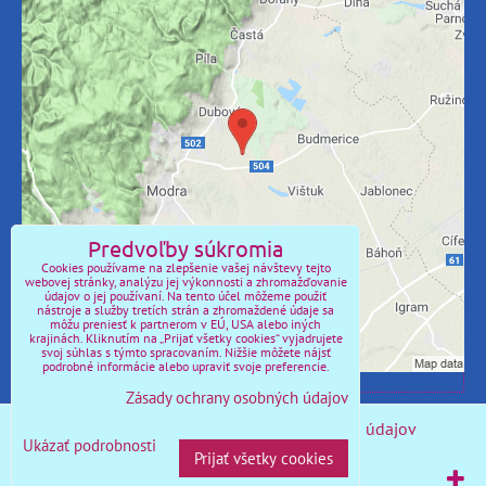
Externý obsah je blokovaný Voľbami
súkromia
Prajete si načítať externý obsah?
Povoliť tentokrát
Povoliť a zapamätať - súhlas s druhom cookie:
Predvoľby súkromia
Funkčné
Cookies používame na zlepšenie vašej návštevy tejto
webovej stránky, analýzu jej výkonnosti a zhromažďovanie
údajov o jej používaní. Na tento účel môžeme použiť
Otvoriť obsah v novom okne
nástroje a služby tretích strán a zhromaždené údaje sa
môžu preniesť k partnerom v EÚ, USA alebo iných
krajinách. Kliknutím na „Prijať všetky cookies“ vyjadrujete
svoj súhlas s týmto spracovaním. Nižšie môžete nájsť
podrobné informácie alebo upraviť svoje preferencie.
Zásady ochrany osobných údajov
Predvoľby súkromia
Zásady ochrany osobných údajov
Ukázať podrobnosti
Prijať všetky cookies
Vytvorené pomocou:
BiznisWeb.sk