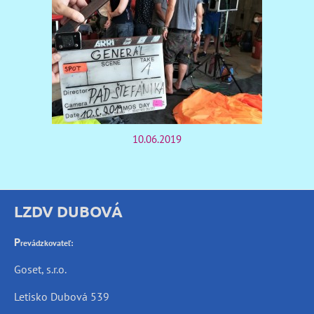
10.06.2019
LZDV DUBOVÁ
P
revádzkovateľ:
Goset, s.r.o.
Letisko Dubová 539