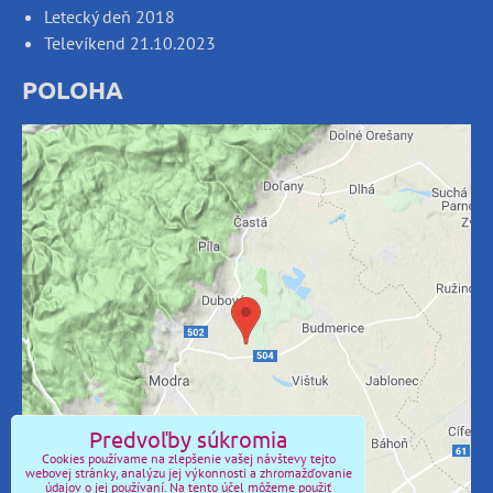
Letecký deň 2018
Televíkend 21.10.2023
POLOHA
Externý obsah je blokovaný Voľbami
súkromia
Prajete si načítať externý obsah?
Povoliť tentokrát
Povoliť a zapamätať - súhlas s druhom cookie:
Predvoľby súkromia
Funkčné
Cookies používame na zlepšenie vašej návštevy tejto
webovej stránky, analýzu jej výkonnosti a zhromažďovanie
údajov o jej používaní. Na tento účel môžeme použiť
Otvoriť obsah v novom okne