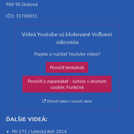
900 90 Dubová
IČO: 35709031
Videá Youtube sú blokované Voľbami
súkromia
Prajete si načítať Youtube video?
Povoliť tentokrát
Povoliť a zapamätať - súhlas s druhom
cookie: Funkčné
Otvoriť video v novom okne
ĎALŠIE VIDEÁ:
Mi-171 / Letecký deň 2014