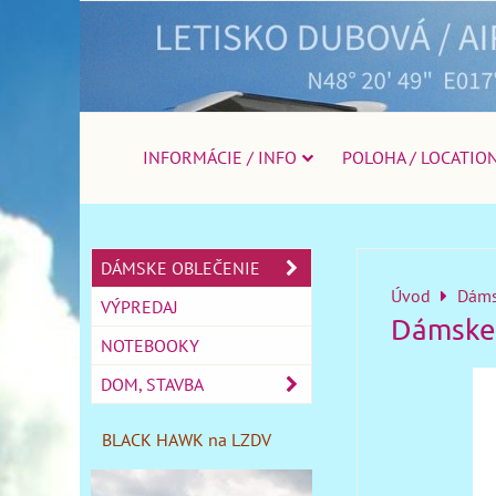
INFORMÁCIE / INFO
POLOHA / LOCATIO
DÁMSKE OBLEČENIE
Úvod
Dáms
VÝPREDAJ
Dámske 
NOTEBOOKY
DOM, STAVBA
BLACK HAWK na LZDV