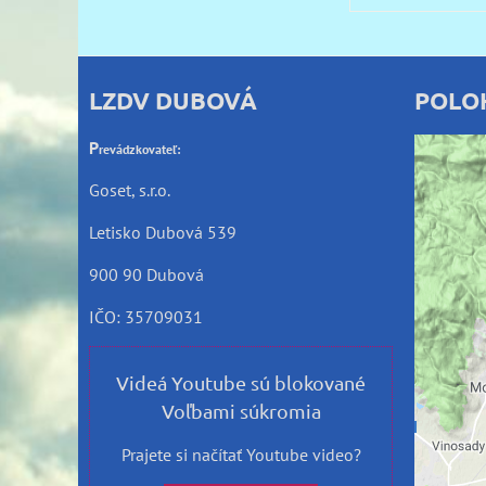
LZDV DUBOVÁ
POLO
P
revádzkovateľ:
Goset, s.r.o.
Letisko Dubová 539
Exte
900 90 Dubová
IČO: 35709031
Praje
Videá Youtube sú blokované
Voľbami súkromia
Pov
s 
Prajete si načítať Youtube video?