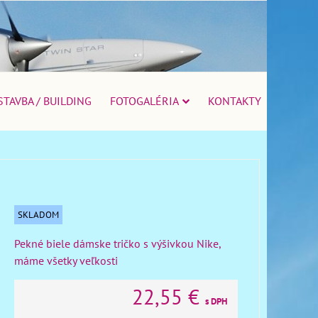
STAVBA / BUILDING
FOTOGALÉRIA
KONTAKTY
SKLADOM
Pekné biele dámske tričko s výšivkou Nike,
máme všetky veľkosti
22,55 €
s DPH