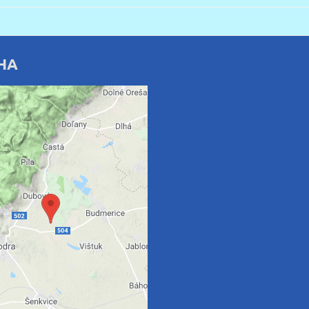
HA
rný obsah je blokovaný
Voľbami súkromia
te si načítať externý obsah?
Povoliť tentokrát
oliť a zapamätať - súhlas
druhom cookie: Funkčné