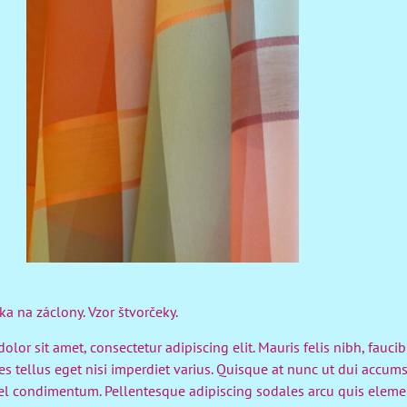
a na záclony. Vzor štvorčeky.
lor sit amet, consectetur adipiscing elit. Mauris felis nibh, fauci
 tellus eget nisi imperdiet varius. Quisque at nunc ut dui accumsa
el condimentum. Pellentesque adipiscing sodales arcu quis elem