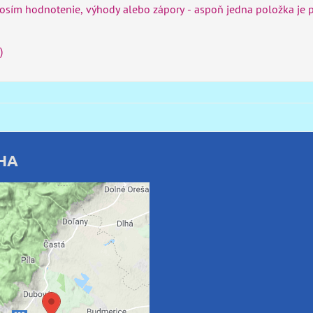
rosím hodnotenie, výhody alebo zápory - aspoň jedna položka je 
)
HA
rný obsah je blokovaný
Voľbami súkromia
te si načítať externý obsah?