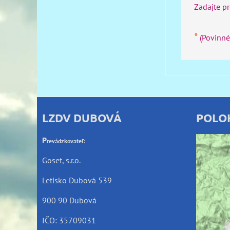
Zadajte p
*
(Povinné
LZDV DUBOVÁ
POLO
P
revádzkovateľ:
Goset, s.r.o.
Letisko Dubová 539
Exte
900 90 Dubová
IČO: 35709031
Praje