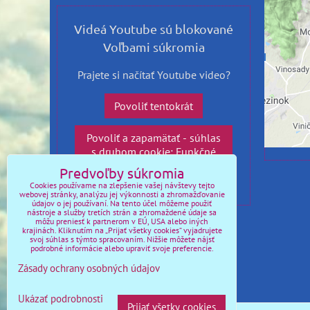
Videá Youtube sú blokované
Voľbami súkromia
Pov
s 
Prajete si načítať Youtube video?
Povoliť tentokrát
Povoliť a zapamätať - súhlas
s druhom cookie: Funkčné
Predvoľby súkromia
Otvoriť video v novom okne
Cookies používame na zlepšenie vašej návštevy tejto
webovej stránky, analýzu jej výkonnosti a zhromažďovanie
údajov o jej používaní. Na tento účel môžeme použiť
nástroje a služby tretích strán a zhromaždené údaje sa
môžu preniesť k partnerom v EÚ, USA alebo iných
ĎALŠIE VIDEÁ:
krajinách. Kliknutím na „Prijať všetky cookies“ vyjadrujete
svoj súhlas s týmto spracovaním. Nižšie môžete nájsť
podrobné informácie alebo upraviť svoje preferencie.
Mi-171 / Letecký deň 2014
Zásady ochrany osobných údajov
Letecký deň 2018
Televíkend 21.10.2023
Ukázať podrobnosti
Prijať všetky cookies