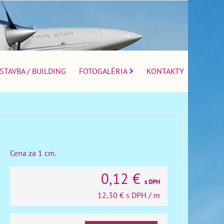
STAVBA / BUILDING
FOTOGALÉRIA
KONTAKTY
Cena za 1 cm.
0,12 €
s DPH
12,30 €
s DPH
/ m