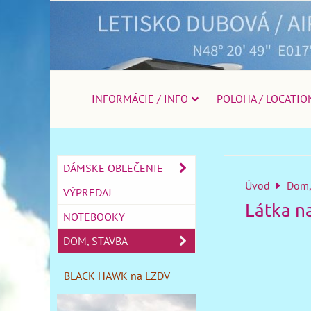
INFORMÁCIE / INFO
POLOHA / LOCATIO
DÁMSKE OBLEČENIE
Úvod
Dom,
VÝPREDAJ
Látka n
NOTEBOOKY
DOM, STAVBA
BLACK HAWK na LZDV