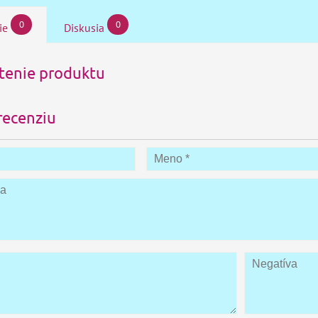
0
0
ie
Diskusia
enie produktu
recenziu