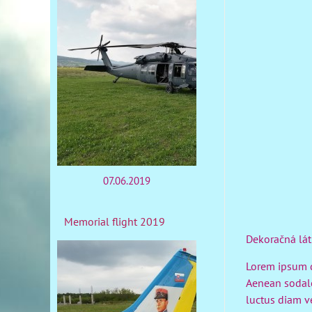
07.06.2019
Memorial flight 2019
Dekoračná látk
Lorem ipsum do
Aenean sodales
luctus diam v