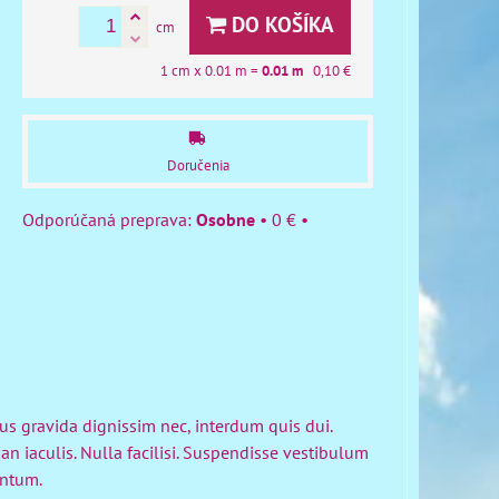
DO KOŠÍKA
cm
1
cm x 0.01 m =
0.01
m
0,10 €
Doručenia
Osobne
•
0 €
•
bus gravida dignissim nec, interdum quis dui.
n iaculis. Nulla facilisi. Suspendisse vestibulum
entum.