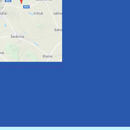
Povoliť tentokrát
oliť a zapamätať - súhlas
druhom cookie: Funkčné
Otvoriť obsah v novom okne