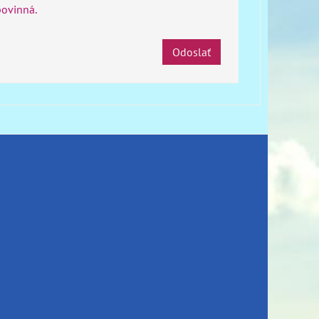
povinná.
Odoslať